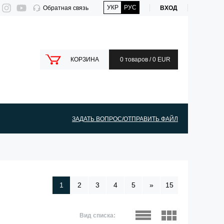
УКР
РУС
Обратная связь
ВХОД
КОРЗИНА
0 товаров / 0 EUR
ЗАДАТЬ ВОПРОС/ОТПРАВИТЬ ФАЙЛ
1
2
3
4
5
»
15
Вид списка: