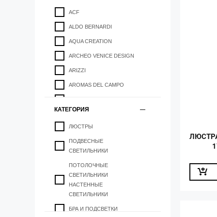
ACF
НИДЕРЛАНДЫ
ALDO BERNARDI
ПОЛЬША
AQUA CREATION
ПОРТУГАЛИЯ
ARCHEO VENICE DESIGN
США
ARIZZI
ФИНЛЯНДИЯ
AROMAS DEL CAMPO
ФРАНЦИЯ
ARTE DI MURANO
ЧЕХИЯ
КАТЕГОРИЯ
ARTEMIDE
ЧЕХИЯ
ЛЮСТРЫ
ARTERIORS
ЛЮСТРА
ПОДВЕСНЫЕ
ARTESANIA JOALPA
1
СВЕТИЛЬНИКИ
ARTGLASS
ПОТОЛОЧНЫЕ
AXO LIGHT
СВЕТИЛЬНИКИ
НАСТЕННЫЕ
B.LUX
СВЕТИЛЬНИКИ
BACCARAT
БРА И ПОДСВЕТКИ
BAGA