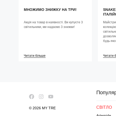
МНОЖИМО ЗНИЖКУ НА ТРИ!
SNAKE:
ІТАЛІЙ
Акція на товар в наявності. Ви купуєте 3
Майстри
світильники, ми надаємо 3 знижки!
колекцію
світильн
дозволяє
будь-як
Читати більше
Читати 
Популя
СВІТЛО
© 2026 MY TRE
Artemide