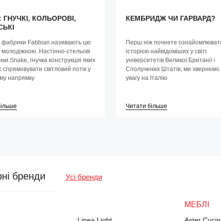
 ГНУЧКІ, КОЛЬОРОВІ,
КЕМБРИДЖ ЧИ ГАРВАРД?
СЬКІ
 фабрики Fabbian називають цю
Перш ніж почнете ознайомлюват
 молодіжною. Настінно-стельові
історією найвідоміших у світі
ики Snake, гнучка конструкція яких
університетів Великої Британії і
 спрямовувати світловий потік у
Сполучених Штатів, ми звернемо
ому напрямку
увагу на Італію
більше
Читати більше
рні бренди
Усі бренди
МЕБЛІ
Linea Light
Aster Cuci