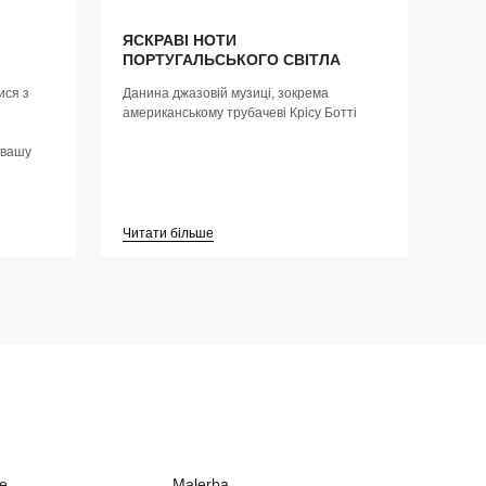
ЯСКРАВІ НОТИ
ПОРТУГАЛЬСЬКОГО СВІТЛА
ися з
Данина джазовій музиці, зокрема
американському трубачеві Крісу Ботті
 вашу
Читати більше
ne
Malerba