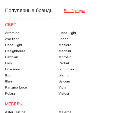
Популярные бренды
Все бренды
СВЕТ
Artemide
Linea Light
Axo light
Lodes
Delta Light
Masiero
Designheure
Mechini
Fabbian
Morosini
Flos
Pedret
Foscarini
Schonbek
IDL
Slamp
Ilfari
Sylcom
Karizma Luce
Vibia
Kolarz
Vistosi
МЕБЕЛЬ
Aster Cucine
Malerba