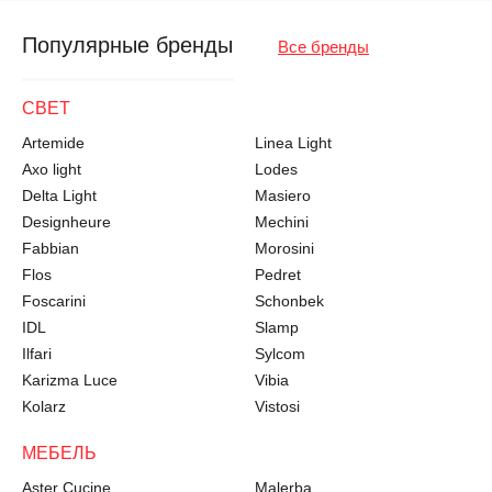
Популярные бренды
Все бренды
СВЕТ
Artemide
Linea Light
Axo light
Lodes
Delta Light
Masiero
Designheure
Mechini
Fabbian
Morosini
Flos
Pedret
Foscarini
Schonbek
IDL
Slamp
Ilfari
Sylcom
Karizma Luce
Vibia
Kolarz
Vistosi
МЕБЕЛЬ
Aster Cucine
Malerba