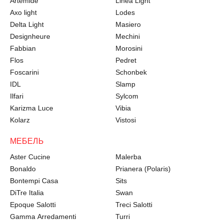
Artemide
Linea Light
Axo light
Lodes
Delta Light
Masiero
Designheure
Mechini
Fabbian
Morosini
Flos
Pedret
Foscarini
Schonbek
IDL
Slamp
Ilfari
Sylcom
Karizma Luce
Vibia
Kolarz
Vistosi
МЕБЕЛЬ
Aster Cucine
Malerba
Bonaldo
Prianera (Polaris)
Bontempi Casa
Sits
DiTre Italia
Swan
Epoque Salotti
Treci Salotti
Gamma Arredamenti
Turri