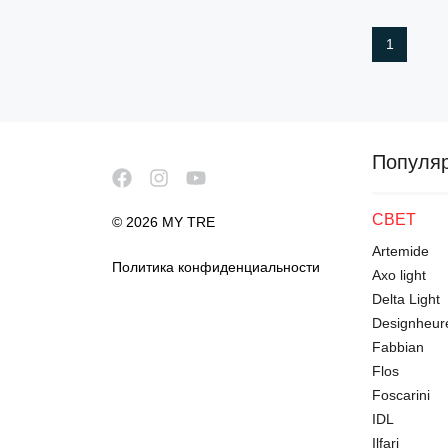
СТЕНКИ
ДЕТСКИЕ КОМНАТЫ
1
ТУМБА ПОД TV
ГАРДЕРОБНЫЕ КОМНАТЫ
ВАННЫЕ КОМНАТЫ
ДВЕРИ
Популя
МАТРАСЫ
ОРТОПЕДИЧЕСКИЕ
СВЕТ
© 2026 MY TRE
УЛИЧНАЯ МЕБЕЛЬ
Artemide
Политика конфиденциальности
ТУМБОЧКИ
Axo light
ТУАЛЕТНЫЕ СТОЛИКИ
Delta Light
Designheur
БАНКЕТКИ
Fabbian
СПАЛЬНИ
Flos
ОФИСНЫЕ КРЕСЛА И
Foscarini
СТУЛЬЯ
IDL
ТОППЕРЫ
Ilfari