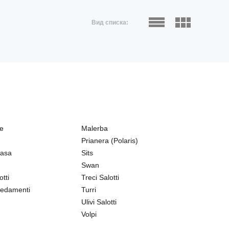
Вид списка:
ne
Malerba
Prianera (Polaris)
Casa
Sits
Swan
tti
Treci Salotti
edamenti
Turri
Ulivi Salotti
Volpi