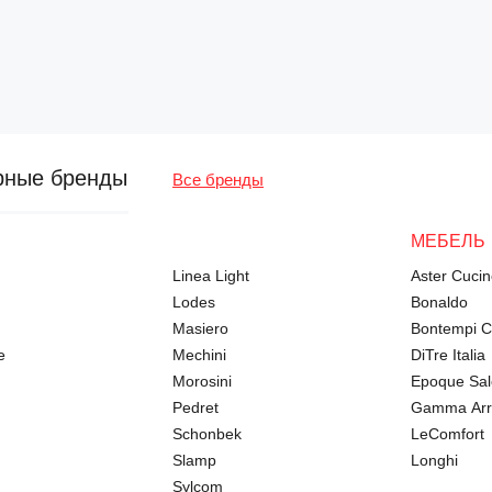
рные бренды
Все бренды
МЕБЕЛЬ
Linea Light
Aster Cuci
Lodes
Bonaldo
Masiero
Bontempi 
e
Mechini
DiTre Italia
Morosini
Epoque Salo
Pedret
Gamma Arr
Schonbek
LeComfort
Slamp
Longhi
Sylcom