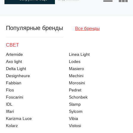
Популярные бренды
Все бренды
СВЕТ
Artemide
Linea Light
Axo light
Lodes
Delta Light
Masiero
Designheure
Mechini
Fabbian
Morosini
Flos
Pedret
Foscarini
Schonbek
IDL
Slamp
Ilfari
Sylcom
Karizma Luce
Vibia
Kolarz
Vistosi