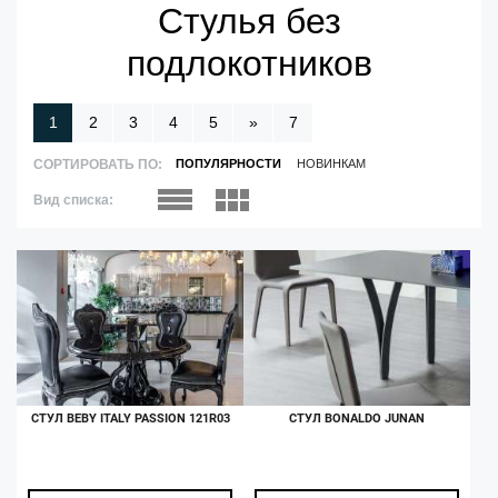
Стулья без
подлокотников
1
2
3
4
5
»
7
СОРТИРОВАТЬ ПО:
ПОПУЛЯРНОСТИ
НОВИНКАМ
Вид списка:
В наличии
В наличии
СТУЛ BEBY ITALY PASSION 121R03
СТУЛ BONALDO JUNAN