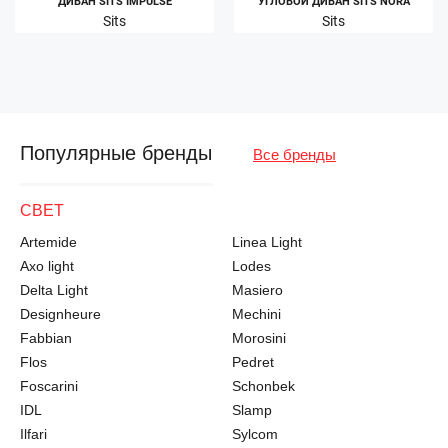
ДИВАН SITS IMPULSE
УГЛОВОЙ ДИВАН SITS NORA
Sits
Sits
Популярные бренды
Все бренды
СВЕТ
Artemide
Linea Light
Axo light
Lodes
Delta Light
Masiero
Designheure
Mechini
Fabbian
Morosini
Flos
Pedret
Foscarini
Schonbek
IDL
Slamp
Ilfari
Sylcom