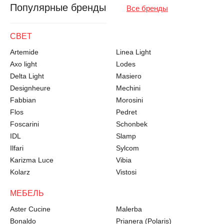
Популярные бренды
Все бренды
СВЕТ
Artemide
Linea Light
Axo light
Lodes
Delta Light
Masiero
Designheure
Mechini
Fabbian
Morosini
Flos
Pedret
Foscarini
Schonbek
IDL
Slamp
Ilfari
Sylcom
Karizma Luce
Vibia
Kolarz
Vistosi
МЕБЕЛЬ
Aster Cucine
Malerba
Bonaldo
Prianera (Polaris)