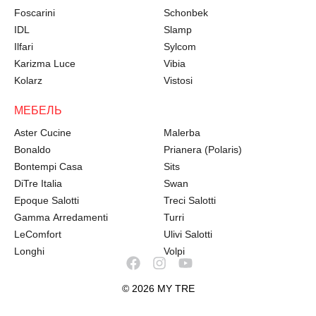
Foscarini
Schonbek
IDL
Slamp
Ilfari
Sylcom
Karizma Luce
Vibia
Kolarz
Vistosi
МЕБЕЛЬ
Aster Cucine
Malerba
Bonaldo
Prianera (Polaris)
Bontempi Casa
Sits
DiTre Italia
Swan
Epoque Salotti
Treci Salotti
Gamma Arredamenti
Turri
LeComfort
Ulivi Salotti
Longhi
Volpi
© 2026 MY TRE