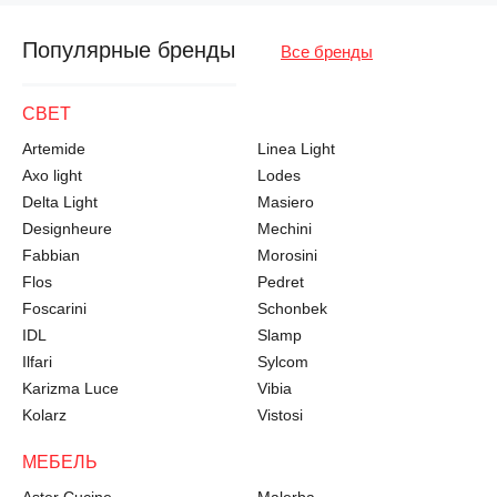
Популярные бренды
Все бренды
СВЕТ
Artemide
Linea Light
Axo light
Lodes
Delta Light
Masiero
Designheure
Mechini
Fabbian
Morosini
Flos
Pedret
Foscarini
Schonbek
IDL
Slamp
Ilfari
Sylcom
Karizma Luce
Vibia
Kolarz
Vistosi
МЕБЕЛЬ