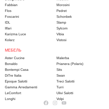
Fabbian
Morosini
Flos
Pedret
Foscarini
Schonbek
IDL
Slamp
Ilfari
Sylcom
Karizma Luce
Vibia
Kolarz
Vistosi
МЕБЕЛЬ
Aster Cucine
Malerba
Bonaldo
Prianera (Polaris)
Bontempi Casa
Sits
DiTre Italia
Swan
Epoque Salotti
Treci Salotti
Gamma Arredamenti
Turri
LeComfort
Ulivi Salotti
Longhi
Volpi