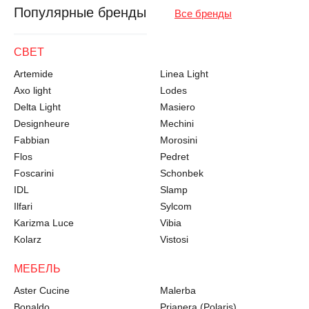
Популярные бренды
Все бренды
СВЕТ
Artemide
Linea Light
Axo light
Lodes
Delta Light
Masiero
Designheure
Mechini
Fabbian
Morosini
Flos
Pedret
Foscarini
Schonbek
IDL
Slamp
Ilfari
Sylcom
Karizma Luce
Vibia
Kolarz
Vistosi
МЕБЕЛЬ
Aster Cucine
Malerba
Bonaldo
Prianera (Polaris)