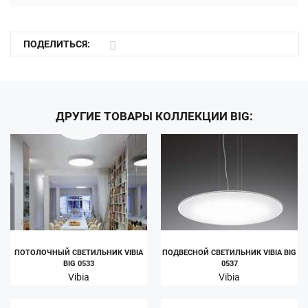
ПОДЕЛИТЬСЯ:
ДРУГИЕ ТОВАРЫ КОЛЛЕКЦИИ BIG:
ПОТОЛОЧНЫЙ СВЕТИЛЬНИК VIBIA
ПОДВЕСНОЙ СВЕТИЛЬНИК VIBIA BIG
BIG 0533
0537
Vibia
Vibia