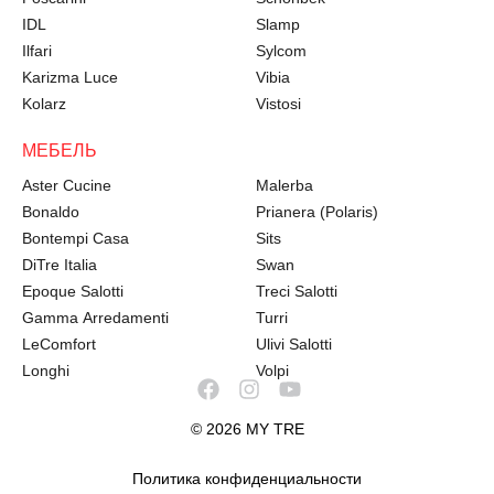
IDL
Slamp
Ilfari
Sylcom
Karizma Luce
Vibia
Kolarz
Vistosi
МЕБЕЛЬ
Aster Cucine
Malerba
Bonaldo
Prianera (Polaris)
Bontempi Casa
Sits
DiTre Italia
Swan
Epoque Salotti
Treci Salotti
Gamma Arredamenti
Turri
LeComfort
Ulivi Salotti
Longhi
Volpi
© 2026 MY TRE
Политика конфиденциальности