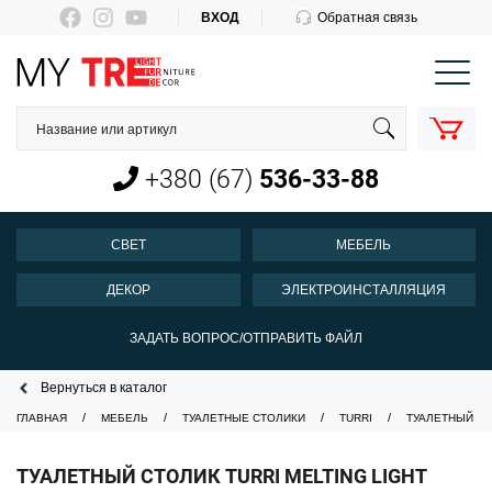
ВХОД
Обратная связь
КОРЗИНА
О нас
Оплата и доставка
+380 (67)
536-33-88
Новости
Контакты
СВЕТ
МЕБЕЛЬ
Пн-Пт 10:00-18:00
ДЕКОР
ЭЛЕКТРОИНСТАЛЛЯЦИЯ
+380 (67)
536-33-88
ЗАДАТЬ ВОПРОС/ОТПРАВИТЬ ФАЙЛ
Вернуться в каталог
ГЛАВНАЯ
МЕБЕЛЬ
ТУАЛЕТНЫЕ СТОЛИКИ
TURRI
ТУАЛЕТНЫЙ СТ
ТУАЛЕТНЫЙ СТОЛИК TURRI MELTING LIGHT