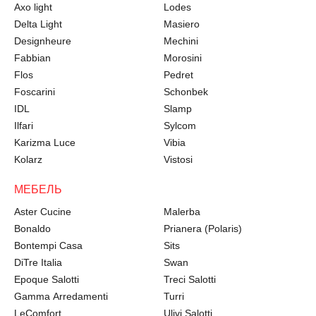
Axo light
Lodes
Delta Light
Masiero
Designheure
Mechini
Fabbian
Morosini
Flos
Pedret
Foscarini
Schonbek
IDL
Slamp
Ilfari
Sylcom
Karizma Luce
Vibia
Kolarz
Vistosi
МЕБЕЛЬ
Aster Cucine
Malerba
Bonaldo
Prianera (Polaris)
Bontempi Casa
Sits
DiTre Italia
Swan
Epoque Salotti
Treci Salotti
Gamma Arredamenti
Turri
LeComfort
Ulivi Salotti