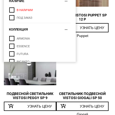
НАЛИЧИЕ
В НАЛИЧИИ
ПОДВЕС VISTOSI JUBE SP G
ПОДВЕС VISTOSI PUPPET SP
ПОД ЗАКАЗ
12 P
УЗНАТЬ ЦЕНУ
УЗНАТЬ ЦЕНУ
КОЛЛЕКЦИЯ
Jube
Puppet
ARMONIA
ESSENCE
FUTURA
INCANTO
JUBE
MEDEA
NODO
КАТЕГОРИИ
NOVECENTO
ПОДВЕСНОЙ СВЕТИЛЬНИК
СВЕТИЛЬНИК ПОДВЕСНОЙ
VISTOSI PEGGY SP 9
VISTOSI GIOGALI SP 50
НАСТОЛЬНЫЕ ЛАМПЫ
ORO
НЕОРДИНАРНЫХ ФОРМ
УЗНАТЬ ЦЕНУ
УЗНАТЬ ЦЕНУ
OTO
ПОДВЕСНЫЕ СВЕТИЛЬНИКИ
Giogali