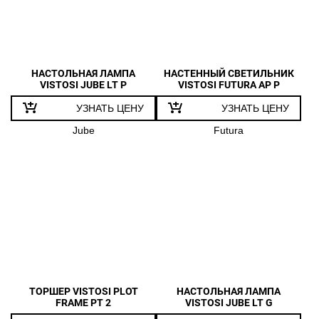
NESSA
NINFEA
OVALINA
POC
НАСТОЛЬНАЯ ЛАМПА
НАСТЕННЫЙ СВЕТИЛЬНИК
VISTOSI JUBE LT P
VISTOSI FUTURA AP P
POD
УЗНАТЬ ЦЕНУ
УЗНАТЬ ЦЕНУ
RIGA
Jube
Futura
RINA
SABA
SISSI
SMOKING
SOGNO
STARDUST
TUBES
VEGA
ТОРШЕР VISTOSI PLOT
НАСТОЛЬНАЯ ЛАМПА
FRAME PT 2
VISTOSI JUBE LT G
WITHWHITE