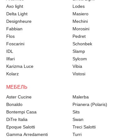
Axo light
Lodes
Delta Light
Masiero
Designheure
Mechini
Fabbian
Morosini
Flos
Pedret
Foscarini
Schonbek
IDL
Slamp
Ilfari
Sylcom
Karizma Luce
Vibia
Kolarz
Vistosi
МЕБЕЛЬ
Aster Cucine
Malerba
Bonaldo
Prianera (Polaris)
Bontempi Casa
Sits
DiTre Italia
Swan
Epoque Salotti
Treci Salotti
Gamma Arredamenti
Turri