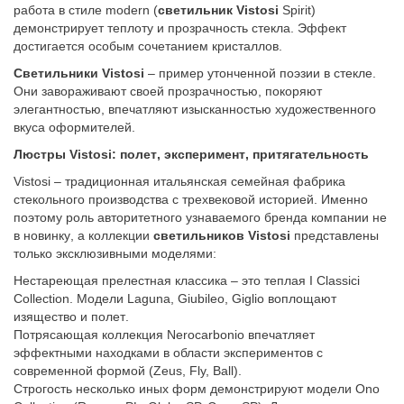
работа в стиле modern (
светильник Vistosi
Spirit)
демонстрирует теплоту и прозрачность стекла. Эффект
достигается особым сочетанием кристаллов.
Светильники Vistosi
– пример утонченной поэзии в стекле.
Они завораживают своей прозрачностью, покоряют
элегантностью, впечатляют изысканностью художественного
вкуса оформителей.
Люстры Vistosi
: полет, эксперимент, притягательность
Vistosi – традиционная итальянская семейная фабрика
стекольного производства с трехвековой историей. Именно
поэтому роль авторитетного узнаваемого бренда компании не
в новинку, а коллекции
светильников Vistosi
представлены
только эксклюзивными моделями:
Нестареющая прелестная классика – это теплая I Classici
Collection. Модели Laguna, Giubileo, Giglio воплощают
изящество и полет.
Потрясающая коллекция Nerocarbonio впечатляет
эффектными находками в области экспериментов с
современной формой (Zeus, Fly, Ball).
Строгость несколько иных форм демонстрируют модели Ono