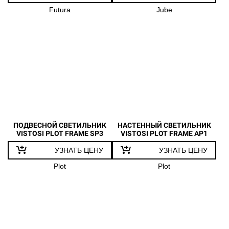
GLORIA
Futura
Jube
GOCCIA
GOTO
IMPLODE
INFINITA
JO
LACRIMA
LEPANTO
ПОДВЕСНОЙ СВЕТИЛЬНИК
НАСТЕННЫЙ СВЕТИЛЬНИК
LIO
VISTOSI PLOT FRAME SP3
VISTOSI PLOT FRAME AP1
LUCCIOLA
УЗНАТЬ ЦЕНУ
УЗНАТЬ ЦЕНУ
MAGIE
Plot
Plot
MINIGIOGALI
MORIS
MUNEGA
NAXOS